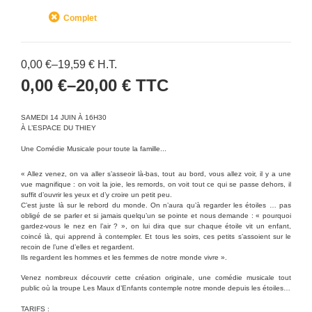
Complet
0,00
€
–
19,59
€
H.T.
0,00
€
–
20,00
€
TTC
SAMEDI 14 JUIN À 16H30
À L’ESPACE DU THIEY
Une Comédie Musicale pour toute la famille..
.
« Allez venez, on va aller s’asseoir là-bas, tout au bord, vous allez voir, il y a une
vue magnifique : on voit la joie, les remords, on voit tout ce qui se passe dehors, il
suffit d’ouvrir les yeux et d’y croire un petit peu.
C’est juste là sur le rebord du monde. On n’aura qu’à regarder les étoiles … pas
obligé de se parler et si jamais quelqu’un se pointe et nous demande : « pourquoi
gardez-vous le nez en l’air ? », on lui dira que sur chaque étoile vit un enfant,
coincé là, qui apprend à contempler. Et tous les soirs, ces petits s’assoient sur le
recoin de l’une d’elles et regardent.
Ils regardent les hommes et les femmes de notre monde vivre ».
Venez nombreux découvrir cette
création originale,
une comédie musicale tout
public où la troupe Les Maux d’Enfants contemple notre monde depuis les étoiles…
TARIFS :