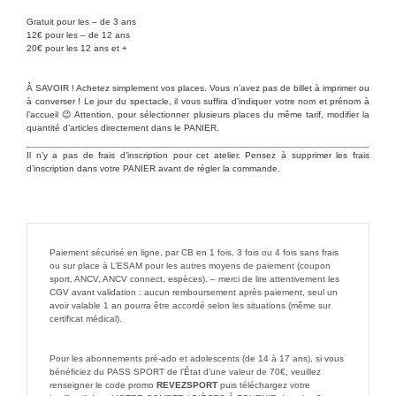
Gratuit pour les – de 3 ans
12€ pour les – de 12 ans
20€ pour les 12 ans et +
À SAVOIR ! Achetez simplement vos places. Vous n’avez pas de billet à imprimer ou
à converser ! Le jour du spectacle, il vous suffira d’indiquer votre nom et prénom à
l’accueil 😉 Attention, pour sélectionner plusieurs places du même tarif, modifier la
quantité d’articles directement dans le PANIER.
Il n’y a pas de frais d’inscription pour cet atelier. Pensez à supprimer les frais
d’inscription dans votre PANIER avant de régler la commande.
Paiement sécurisé en ligne, par CB en 1 fois, 3 fois ou 4 fois sans frais
ou sur place à L’ESAM pour les autres moyens de paiement (coupon
sport, ANCV, ANCV connect, espèces). – merci de lire attentivement les
CGV avant validation : aucun remboursement après paiement, seul un
avoir valable 1 an pourra être accordé selon les situations (même sur
certificat médical).
Pour les abonnements pré-ado et adolescents (de 14 à 17 ans), si vous
bénéficiez du PASS SPORT de l’État d’une valeur de 70€, veuillez
renseigner le code promo
REVEZSPORT
puis téléchargez votre